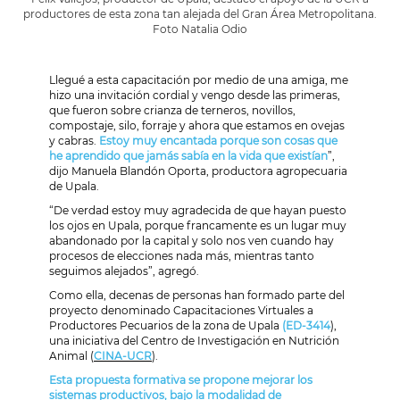
productores de esta zona tan alejada del Gran Área Metropolitana.
Foto Natalia Odio
Llegué a esta capacitación por medio de una amiga, me
hizo una invitación cordial y vengo desde las primeras,
que fueron sobre crianza de terneros, novillos,
compostaje, silo, forraje y ahora que estamos en ovejas
y cabras.
Estoy muy encantada porque son cosas que
he aprendido que jamás sabía en la vida que existían
”,
dijo Manuela Blandón Oporta, productora agropecuaria
de Upala.
“De verdad estoy muy agradecida de que hayan puesto
los ojos en Upala, porque francamente es un lugar muy
abandonado por la capital y solo nos ven cuando hay
procesos de elecciones nada más, mientras tanto
seguimos alejados”, agregó.
Como ella, decenas de personas han formado parte del
proyecto denominado Capacitaciones Virtuales a
Productores Pecuarios de la zona de Upala
(ED-3414
),
una iniciativa del Centro de Investigación en Nutrición
Animal (
CINA-UCR
).
Esta propuesta formativa se propone mejorar los
sistemas productivos, bajo la modalidad de