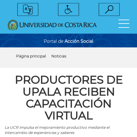
Pasar
al
contenido
principal
Portal de
Acción Social
Página principal
Noticias
Sobrescribir
enlaces
de
ayuda
PRODUCTORES DE
a
la
UPALA RECIBEN
navegación
CAPACITACIÓN
VIRTUAL
La UCR impulsa el mejoramiento productivo mediante el
intercambio de experiencias y saberes