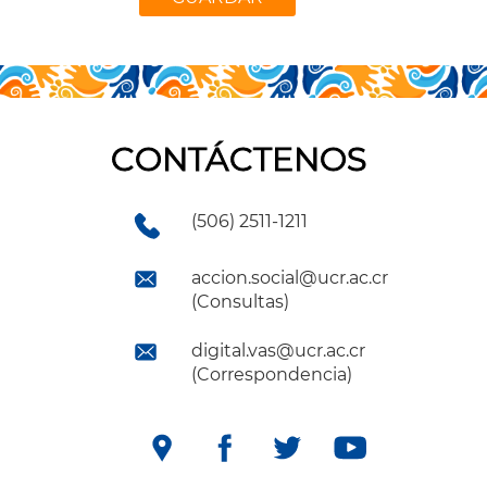
CONTÁCTENOS
(506) 2511-1211
accion.social@ucr.ac.cr
(Consultas)
digital.vas@ucr.ac.cr
(Correspondencia)