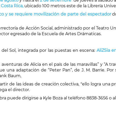
de agosto
y hasta el
2 de setiembre
de jueves a sábado a 
 Costa Rica,
ubicado 100 metros este de la Librería Univer
co y se requiere movilización de parte del espectador
d
rrectoría de Acción Social, administrado por el Teatro Uni
ector egresado de la Escuela de Artes Drámaticas.
o del Sol, integrada por las puestas en escena:
AliZSia e
venturas de Alicia en el país de las maravillas” y “A trav
ue una adaptación de “Peter Pan”, de J. M. Barrie. Por 
Frank Baum,
rtir de las ideas de creación colectiva, "ello logra una 
ga el director.
bra puede dirigirse a Kyle Boza al teléfono 8838-3656 o a