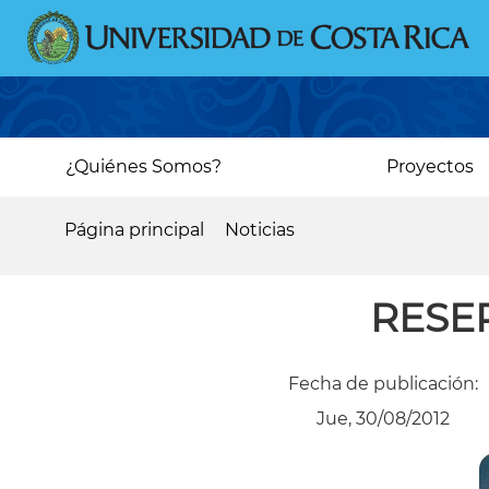
Pasar
al
contenido
principal
Main
¿Quiénes Somos?
Proyectos
navigation
Página principal
Noticias
Sobrescribir
enlaces
RESER
de
ayuda
Fecha de publicación:
a
Jue, 30/08/2012
la
navegación