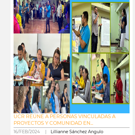
UCR REÚNE A PERSONAS VINCULADAS A
PROYECTOS Y COMUNIDAD EN...
16/FEB/2024 |
Lillianne Sánchez Angulo