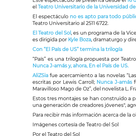
Este espectaculo se presenta desde el
16 
el
Teatro Universitario de la Universidad de
El espectáculo
no es apto para todo públi
Teatro Universitario al 2511 6722.
El Teatro del Sol
, es un programa de la Vice
es dirigida por
Kyle Boza
, dramaturgo y dir
Con
“El País de US” termina la trilogía
“País” es una trilogía propuesta por Teatr
Nunca J-amás y, ahora, En el País de US.
AliZSia
fue acercamiento a las novelas “Las a
escritas por Lewis Carroll;
Nunca J-amás
f
Maravilloso Mago de Oz”, del novelista L. 
Estos tres montajes se han construido a pa
una generación de creadores jóvenes", agre
Para recibir más información acerca de la o
Imágenes cortesía de Teatro del Sol
Por el Teatro del Sol