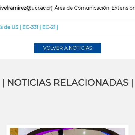
uivelramirez@ucr.ac.cr
), Área de Comunicación, Extensión
ís de US |
EC-331 |
EC-21 |
VOLVER A NOTICIAS
| NOTICIAS RELACIONADAS |