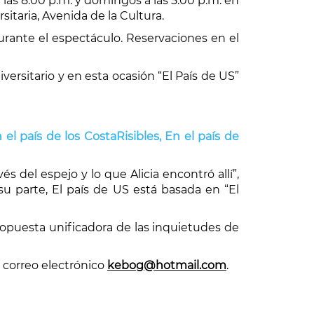
las 8:00 p.m. y domingos a las 5:00 p.m. en
sitaria, Avenida de la Cultura.
urante el espectáculo. Reservaciones en el
versitario y en esta ocasión “El País de US”
n el país de los CostaRisibles,
En el país de
és del espejo y lo que Alicia encontró allí”,
su parte, El país de US está basada en “El
propuesta unificadora de las inquietudes de
l correo electrónico
kebog@hotmail.com
.