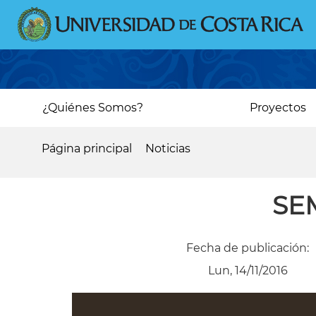
Pasar
al
contenido
principal
Main
¿Quiénes Somos?
Proyectos
navigation
Página principal
Noticias
Sobrescribir
enlaces
SE
de
ayuda
Fecha de publicación:
a
Lun, 14/11/2016
la
navegación