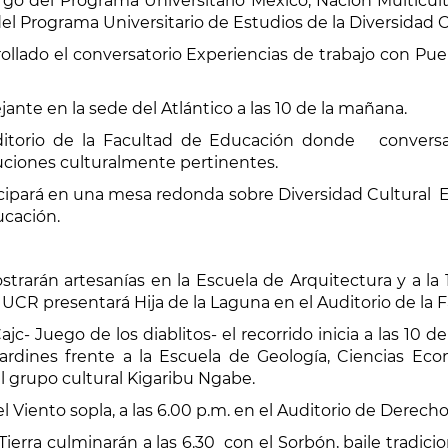
rgo del Programa Universitario México, Nación Multicu
el Programa Universitario de Estudios de la Diversidad C
rollado el conversatorio Experiencias de trabajo con Pu
nte en la sede del Atlántico a las 10 de la mañana.
auditorio de la Facultad de Educación donde convers
tuciones culturalmente pertinentes.
icipará en una mesa redonda sobre Diversidad Cultural Es 
ucación.
trarán artesanías en la Escuela de Arquitectura y a la 1
e UCR presentará Hija de la Laguna en el Auditorio de la 
c- Juego de los diablitos- el recorrido inicia a las 10 
ardines frente a la Escuela de Geología, Ciencias Eco
el grupo cultural Kigaribu Ngabe.
 Viento sopla, a las 6.00 p.m. en el Auditorio de Derecho
erra culminarán a las 6.30 con el Sorbón, baile tradicion