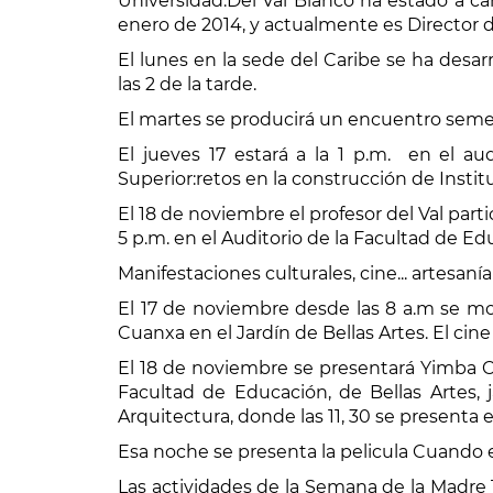
Universidad.Del Val Blanco ha estado a ca
enero de 2014, y actualmente es Director d
El lunes en la sede del Caribe se ha desar
las 2 de la tarde.
El martes se producirá un encuentro semeja
El jueves 17 estará a la 1 p.m. en el 
Superior:retos en la construcción de Insti
El 18 de noviembre el profesor del Val part
5 p.m. en el Auditorio de la Facultad de Ed
Manifestaciones culturales, cine... artesanía
El 17 de noviembre desde las 8 a.m se mos
Cuanxa en el Jardín de Bellas Artes. El cin
El 18 de noviembre se presentará Yimba Caj
Facultad de Educación, de Bellas Artes, j
Arquitectura, donde las 11, 30 se presenta 
Esa noche se presenta la pelicula Cuando el
Las actividades de la Semana de la Madre Ti