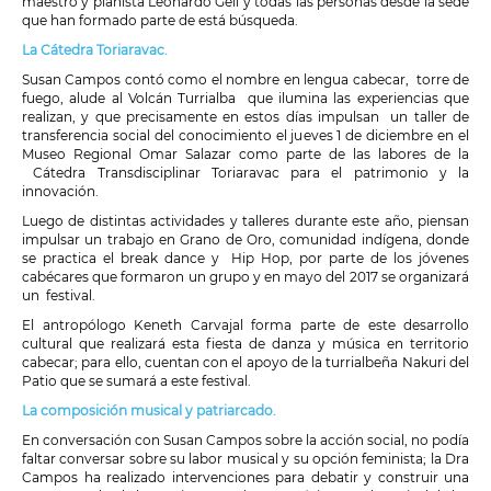
maestro y pianista Leonardo Gell y todas las personas desde la sede
que han formado parte de está búsqueda.
La Cátedra Toriaravac.
Susan Campos contó como el nombre en lengua cabecar, torre de
fuego, alude al Volcán Turrialba que ilumina las experiencias que
realizan, y que precisamente en estos días impulsan un taller de
transferencia social del conocimiento el jueves 1 de diciembre en el
Museo Regional Omar Salazar como parte de las labores de la
Cátedra Transdisciplinar Toriaravac para el patrimonio y la
innovación.
Luego de distintas actividades y talleres durante este año, piensan
impulsar un trabajo en Grano de Oro, comunidad indígena, donde
se practica el break dance y Hip Hop, por parte de los jóvenes
cabécares que formaron un grupo y en mayo del 2017 se organizará
un festival.
El antropólogo Keneth Carvajal forma parte de este desarrollo
cultural que realizará esta fiesta de danza y música en territorio
cabecar; para ello, cuentan con el apoyo de la turrialbeña Nakuri del
Patio que se sumará a este festival.
La composición musical y patriarcado.
En conversación con Susan Campos sobre la acción social, no podía
faltar conversar sobre su labor musical y su opción feminista; la Dra
Campos ha realizado intervenciones para debatir y construir una