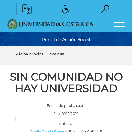
Pasar
al
contenido
principal
Portal de
Acción Social
Página principal
Noticias
Sobrescribir
enlaces
de
ayuda
SIN COMUNIDAD NO
a
la
HAY UNIVERSIDAD
navegación
Fecha de publicación:
Jue, 01/12/2016
|
Autoría:
Giselle García Pereira
(Extensión Cultural)