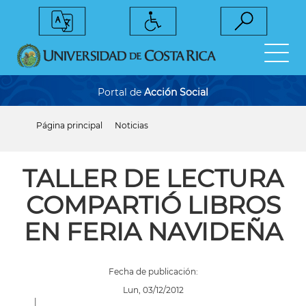
Pasar
al
contenido
principal
Portal de
Acción Social
Página principal
Noticias
Sobrescribir
enlaces
de
ayuda
TALLER DE LECTURA
a
la
COMPARTIÓ LIBROS
navegación
EN FERIA NAVIDEÑA
Fecha de publicación:
Lun, 03/12/2012
|