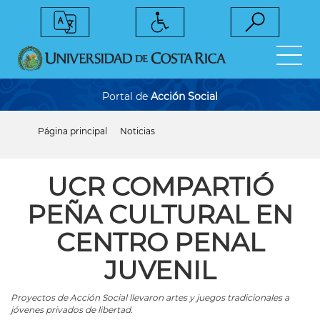
Pasar
al
contenido
principal
Portal de
Acción Social
Página principal
Noticias
Sobrescribir
enlaces
de
ayuda
UCR COMPARTIÓ
a
la
PEÑA CULTURAL EN
navegación
CENTRO PENAL
JUVENIL
Proyectos de Acción Social llevaron artes y juegos tradicionales a
jóvenes privados de libertad.