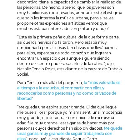
decorativo, tiene la capacidad de cambiar la realidad de
las personas. De hecho, aprendí que los jóvenes son
muy habilidosos e interesados, aunque existe el estigma
que solo les interesa la música urbana, pero si se les
propone otras expresiones artísticas vemos que
muchos estaban interesados en pintura y dibujo”.
“Esta es la primera peña cultural de la que formé parte,
así que los nervios no faltaron. Pero estaba muy
emocionada por las cosas tan chivas que llevábamos
para ellos, esperaba de todo corazón que lograran
encontrar un espacio que aunque siguiera siendo
dentro del centro pudiera sacarlos de la rutina”, dijo
Nashlie Tencio Rojas, estudiante de la carrera de Trabajo
Social.
Para Tencio más allá del programa,
lo “más valorado es
el tiempo y la escucha, el compartir con ellos y
reconocerlos como personas y no como privados de
libertad
".
“Me queda una espina super grande. El día que llegué
me puse a llorar porque yo misma sentí una impotencia
muy grande, el interactuar con chicos de mi misma
edad fue muy grande, ¡esas ganas de hacer más por
personas cuyos derechos han sido olvidados!.
Me queda
unas ganas muy grandes de seguir trabajando con
ellos
”, concluyó la estudiante Raquel Garro.