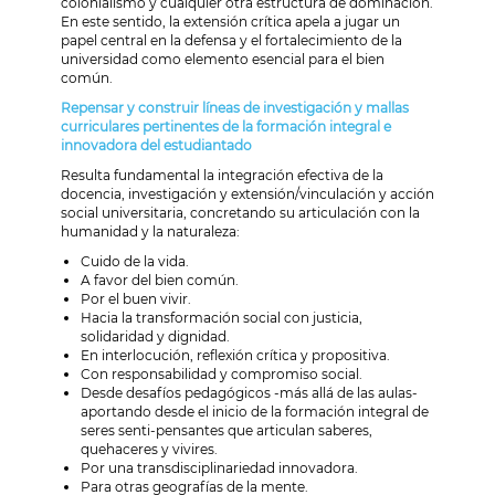
colonialismo y cualquier otra estructura de dominación.
En este sentido, la extensión crítica apela a jugar un
papel central en la defensa y el fortalecimiento de la
universidad como elemento esencial para el bien
común.
Repensar y construir líneas de investigación y mallas
curriculares pertinentes de la formación integral e
innovadora del estudiantado
Resulta fundamental la integración efectiva de la
docencia, investigación y extensión/vinculación y acción
social universitaria, concretando su articulación con la
humanidad y la naturaleza:
Cuido de la vida.
A favor del bien común.
Por el buen vivir.
Hacia la transformación social con justicia,
solidaridad y dignidad.
En interlocución, reflexión crítica y propositiva.
Con responsabilidad y compromiso social.
Desde desafíos pedagógicos -más allá de las aulas-
aportando desde el inicio de la formación integral de
seres senti-pensantes que articulan saberes,
quehaceres y vivires.
Por una transdisciplinariedad innovadora.
Para otras geografías de la mente.