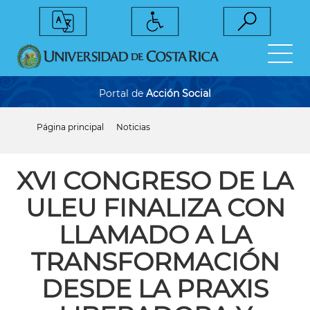
Pasar
al
contenido
principal
Portal de
Acción Social
Página principal
Noticias
Sobrescribir
enlaces
de
ayuda
XVI CONGRESO DE LA
a
la
ULEU FINALIZA CON
navegación
LLAMADO A LA
TRANSFORMACIÓN
DESDE LA PRAXIS