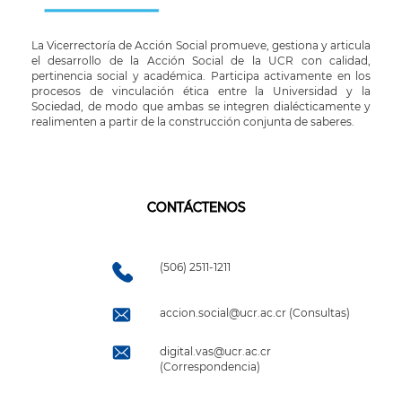
La Vicerrectoría de Acción Social promueve, gestiona y articula
el desarrollo de la Acción Social de la UCR con calidad,
pertinencia social y académica. Participa activamente en los
procesos de vinculación ética entre la Universidad y la
Sociedad, de modo que ambas se integren dialécticamente y
realimenten a partir de la construcción conjunta de saberes.
CONTÁCTENOS
(506) 2511-1211
accion.social@ucr.ac.cr (Consultas)
digital.vas@ucr.ac.cr
(Correspondencia)