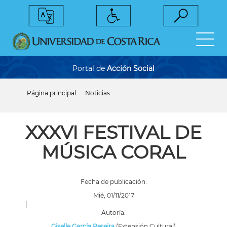
Pasar
al
contenido
principal
Portal de
Acción Social
Página principal
Noticias
Sobrescribir
enlaces
de
ayuda
XXXVI FESTIVAL DE
a
la
MÚSICA CORAL
navegación
Fecha de publicación:
Mié, 01/11/2017
|
Autoría:
Giselle García Pereira
(Extensión Cultural)