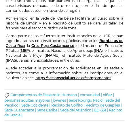
Por ese motivo, los campamentos se organizan según las
características de cada sede o recinto, con el fin de que las
comunidades actúen en favor de su región.
Por ejemplo, en la Sede del Caribe se facilitará un curso sobre la
historia de Limón y en el Recinto de Golfito se dará un taller de
francés para el sector turístico de la zona.
Como parte de los esfuerzos inter-institucionales de la UCR se han
logrado alianzas con instituciones públicas como los
Bomberos de
Costa Rica
, la
Cruz Roja Costarricense
, el Ministerio de Educación
Pública (
MEP
), el Instituto Nacional de Aprendizaje (
INA
), el Instituto
Nacional de la Mujer (
INAMU
), el Instituto Mixto de Ayuda Social
(
IMAS
), varias municipalidades, entre otras.
Puede acceder a la programación de actividades en las sedes y
recintos, así como a la información sobre las inscripciones en el
siguiente enlace:
https://accionsocial.ucr.ac.cr/campamentos
Campamentos de Desarrollo Humano |
comunidad |
niñez |
personas adultas mayores |
jóvenes |
Sede Rodrigo Facio |
Sede del
Pacífico |
Sede Occidente |
Recinto de Golfito |
Recinto de Guápiles |
Sede Guanacaste |
Sede Caribe |
Sede del Atlántico |
ED-331 |
Recinto
de Grecia |