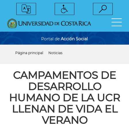
Pasar
al
contenido
principal
Portal de
Acción Social
Página principal
Noticias
Sobrescribir
enlaces
de
ayuda
CAMPAMENTOS DE
a
la
DESARROLLO
navegación
HUMANO DE LA UCR
LLENAN DE VIDA EL
VERANO