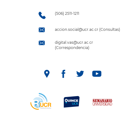
(506) 2511-1211
accion.social@ucr.ac.cr (Consultas)
digital.vas@ucr.ac.cr
(Correspondencia)