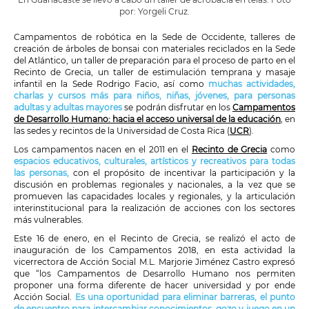
por: Yorgeli Cruz.
Campamentos de robótica en la Sede de Occidente, talleres de
creación de árboles de bonsai con materiales reciclados en la Sede
del Atlántico, un taller de preparación para el proceso de parto en el
Recinto de Grecia, un taller de estimulación temprana y masaje
infantil en la Sede Rodrigo Facio, así como
muchas actividades,
charlas y cursos más para niños, niñas, jóvenes, para personas
adultas y adultas mayores
se podrán disfrutar en los
Campamentos
de Desarrollo Humano: hacia el acceso universal de la educación
, en
las sedes y recintos de la Universidad de Costa Rica (
UCR
).
Los campamentos nacen en el 2011 en el
Recinto de Grecia
como
espacios educativos, culturales, artísticos y recreativos para todas
las personas,
con el propósito de incentivar la participación y la
discusión en problemas regionales y nacionales, a la vez que se
promueven las capacidades locales y regionales, y la articulación
interinstitucional para la realización de acciones con los sectores
más vulnerables.
Este 16 de enero, en el Recinto de Grecia, se realizó el acto de
inauguración de los Campamentos 2018, en esta actividad la
vicerrectora de Acción Social M.L. Marjorie Jiménez Castro expresó
que “los Campamentos de Desarrollo Humano nos permiten
proponer una forma diferente de hacer universidad y por ende
Acción Social.
Es una oportunidad para eliminar barreras, el punto
de encuentro para intercambiar conocimientos, gozo y juego en un