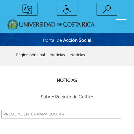
Pasar
al
contenido
principal
Portal de
Acción Social
Página principal
Noticias
Noticias
Sobrescribir
enlaces
de
ayuda
a
| NOTICIAS |
la
navegación
Sobre: Recinto de Golfito