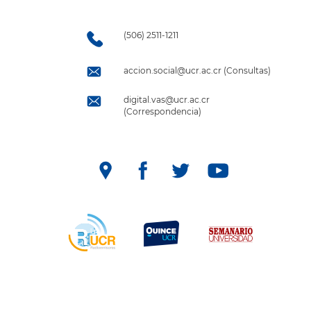
(506) 2511-1211
accion.social@ucr.ac.cr (Consultas)
digital.vas@ucr.ac.cr
(Correspondencia)