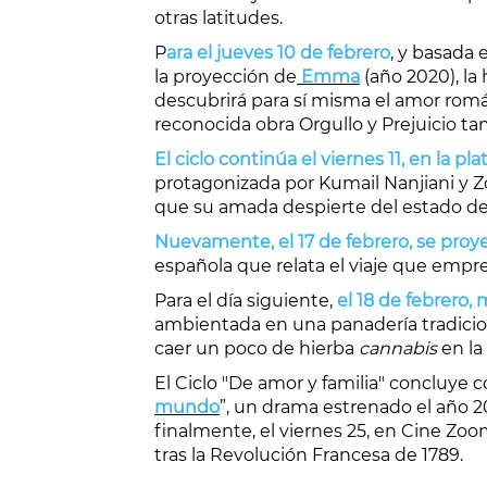
otras latitudes.
P
ara el jueves 10 de febrero
, y basada 
la proyección de
Emma
(año 2020), la
descubrirá para sí misma el amor romá
reconocida obra Orgullo y Prejuicio tam
El ciclo continúa el viernes 11, en la p
protagonizada por Kumail Nanjiani y Z
que su amada despierte del estado d
Nuevamente, el 17 de febrero, se proye
española que relata el viaje que emp
Para el día siguiente,
el 18 de febrero,
ambientada en una panadería tradicio
caer un poco de hierba
cannabis
en la
El Ciclo "De amor y familia" concluye c
mundo
”, un drama estrenado el año 20
finalmente, el viernes 25, en Cine Zoo
tras la Revolución Francesa de 1789.