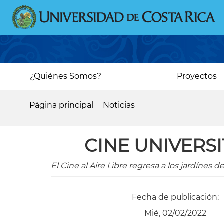
Pasar
al
contenido
principal
Main
¿Quiénes Somos?
Proyectos
navigation
Página principal
Noticias
Sobrescribir
enlaces
CINE UNIVERS
de
ayuda
El Cine al Aire Libre regresa a los jardínes d
a
la
Fecha de publicación:
navegación
Mié, 02/02/2022