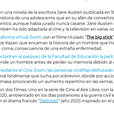
en una novela de la escritora Jane Austen publicada en 18
 historia de una adolescente que en su afán de converti
ntico, aunque había jurado nunca casarse. Jane Austen 
bién ha sido adaptada al cine y la televisión en varias oc
lataforma virtual Zoom
, con el filme titulado “
The big stick
oe Kazan, que encarnan la historia de un hombre que tr
e coma, consecuencia de una extraña enfermedad.
ctará en el parqueo de la Facultad de Educación la pelíc
rende un hombre antes de perder su memoria debido al 
 mediante el Cine Zoom, las personas cinéfilas disfrutarán
nal londinense que lucha por sobrevivir, donde por acc
 masa, provocando un aumento repentino en las ventas.
on dos filmes. Uno en la serie de Cine al Aire Libre, con l
20, ambientado en los días posteriores a la guerra civil 
m el drama francés “
Delicioso
” (año 2021) inspirado en e