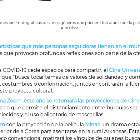
iones cinematográficas de varios géneros que pueden disfrutarse por la plat
Aire Libre.
 artísticas que más personas seguidoras tienen en el mu
 que provocan profundas reflexiones son parte de la ofe
la COVID-19 cede espacios para compartir, e
l Cine Univer
as que “busca tocar temas de valores de solidaridad y co
n, costumbres o conformación, juntos encontrarán la fuerza
ste proyecto cultural.
a Zoom, este año se retomará las proyecciones de Cine a
acio que permite el distanciamiento entre burbujas socia
lecidos y el uso obligatorio de mascarillas.
ero
con la proyección de la película
Minari,
un drama estad
nterior deja Corea para asentarse en la rural Arkansas, E
oco convencional matizará los vínculos de quienes busc