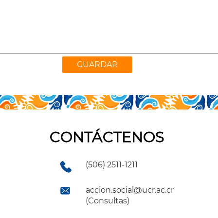
CONTÁCTENOS
(506) 2511-1211
accion.social@ucr.ac.cr
(Consultas)