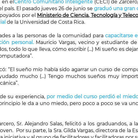
 en el
Centro Comunitario Inteligente
(CECI) de Zarcero
país. El pasado jueves 26 de junio se
graduó una gran c
apoyados por el
Ministerio de Ciencia, Tecnología y Tele
ial
de la Universidad de Costa Rica.
dades a las personas de la comunidad para
capacitarse 
ción personal.
Mauricio Vargas, vecino y estudiante d
os, todo lo que lleva, cómo escribir (…) Mi sueño es dej
 computadora”.
có: “El sueño mío había sido agarrar un curso de com
 ayudado mucho (…) Tengo muchos sueños muy importa
cánica”.
de su experiencia,
por medio del curso perdió el miedo 
 principio le da a uno miedo, pero poco a poco se va u
cero, Sr. Alejandro Salas, felicitó a los graduandos, a 
en. Por su parte, la Sra. Gilda Vargas, directora de la E
a iniciativa y al grupo de facilitadores y facilitadoras por