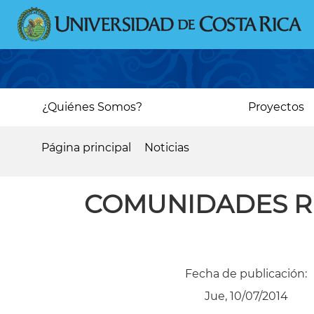
Pasar
al
contenido
principal
Main
¿Quiénes Somos?
Proyectos
navigation
Página principal
Noticias
Sobrescribir
enlaces
COMUNIDADES R
de
ayuda
a
Fecha de publicación:
la
Jue, 10/07/2014
navegación