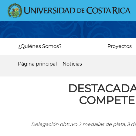
Pasar
al
contenido
principal
Main
¿Quiénes Somos?
Proyectos
navigation
Página principal
Noticias
Sobrescribir
enlaces
DESTACADA
de
COMPETEN
ayuda
a
la
Delegación obtuvo 2 medallas de plata, 3 d
navegación