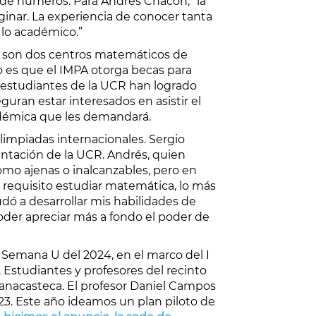
ría de números. Para Andrés Chacón, “la
nar. La experiencia de conocer tanta
 lo académico.”
es son dos centros matemáticos de
o es que el IMPA otorga becas para
os estudiantes de la UCR han logrado
ran estar interesados en asistir el
cadémica que les demandará.
limpiadas internacionales. Sergio
ntación de la UCR. Andrés, quien
omo ajenas o inalcanzables, pero en
s requisito estudiar matemática, lo más
udó a desarrollar mis habilidades de
der apreciar más a fondo el poder de
n Semana U del 2024, en el marco del I
Estudiantes y profesores del recinto
guanacasteca. El profesor Daniel Campos
23. Este año ideamos un plan piloto de