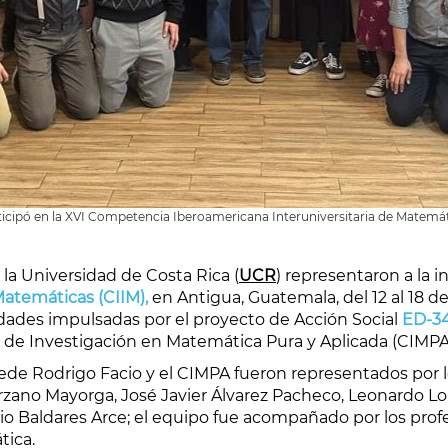
ticipó en la XVI Competencia Iberoamericana Interuniversitaria de Matemáti
a Universidad de Costa Rica (
UCR
) representaron a la i
Matemáticas (CIIM),
en Antigua, Guatemala, del 12 al 18 de
dades impulsadas por el proyecto de Acción Social
ED-34
 de Investigación en Matemática Pura y Aplicada (CIMPA
sede Rodrigo Facio y el CIMPA fueron representados por
ano Mayorga, José Javier Álvarez Pacheco, Leonardo Lor
o Baldares Arce; el equipo fue acompañado por los prof
tica.