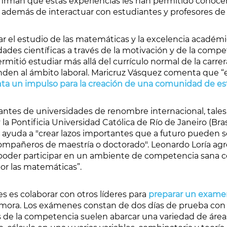
irman que estas experiencias les han permitido conocer
 además de interactuar con estudiantes y profesores de
ar el estudio de las matemáticas y la excelencia académi
des científicas a través de la motivación y de la compet
mitió estudiar más allá del currículo normal de la carrer
den al ámbito laboral. Maricruz Vásquez comenta que “e
a un impulso para la creación de una comunidad de est
iantes de universidades de renombre internacional, tal
 la Pontificia Universidad Católica de Río de Janeiro (Br
 ayuda a "crear lazos importantes que a futuro pueden s
ompañeros de maestría o doctorado". Leonardo Loría ag
oder participar en un ambiente de competencia sana co
or las matemáticas”.
 es colaborar con otros líderes para
preparar un examen 
mora. Los exámenes constan de dos días de prueba con
s de la competencia suelen abarcar una variedad de área