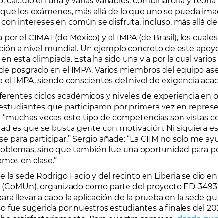
ejo, cálculo en una y varias variables, combinatoria y teo
e los exámenes, más allá de lo que uno se pueda imagi
 con intereses en común se disfruta, incluso, más allá de
or el CIMAT (de México) y el IMPA (de Brasil), los cual
ción a nivel mundial. Un ejemplo concreto de este apoy
en esta olimpiada. Esta ha sido una vía por la cual vari
e posgrado en el IMPA. Varios miembros del equipo asegu
e el IMPA, siendo conscientes del nivel de exigencia a
ferentes ciclos académicos y niveles de experiencia en o
studiantes que participaron por primera vez en represe
ue “muchas veces este tipo de competencias son vistas c
verdad es que se busca gente con motivación. Ni siquiera e
e para participar.” Sergio añade: “La CIIM no solo me ay
problemas, sino que también fue una oportunidad para po
emos en clase.”
e la sede Rodrigo Facio y del recinto en Liberia se dio e
 (CoMUn), organizado como parte del proyecto ED-3493. 
 para llevar a cabo la aplicación de la prueba en la sede 
o fue sugerida por nuestros estudiantes a finales del 20