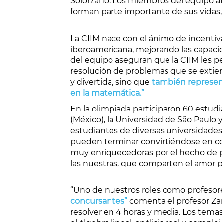
Solórzano. Los miembros del equipo af
forman parte importante de sus vidas,
La CIIM nace con el ánimo de incentiv
iberoamericana, mejorando las capacida
del equipo aseguran que la CIIM les per
resolución de problemas que se extien
y divertida, sino que
también represent
en la matemática.”
En la olimpiada participaron 60 estud
(México), la Universidad de São Paulo y
estudiantes de diversas universidades
pueden terminar convirtiéndose en c
muy enriquecedoras por el hecho de p
las nuestras, que comparten el amor p
“Uno de nuestros roles como profesores
concursantes”
comenta el profesor Za
resolver en 4 horas y media. Los tema