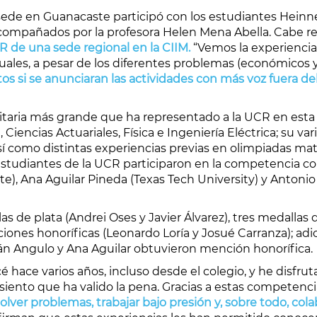
on sede en Guanacaste participó con los estudiantes Hei
 acompañados por la profesora Helen Mena Abella. Cabe r
R de una sede regional en la CIIM.
“Vemos la experiencia 
cuales, a pesar de los diferentes problemas (económicos 
ntos si se anunciaran las actividades con más voz fuera d
sitaria más grande que ha representado a la UCR en est
Ciencias Actuariales, Física e Ingeniería Eléctrica; su v
sí como distintas experiencias previas en olimpiadas mat
 estudiantes de la UCR participaron en la competencia c
), Ana Aguilar Pineda (Texas Tech University) y Antonio
s de plata (Andrei Oses y Javier Álvarez), tres medalla
ciones honoríficas (Leonardo Loría y Josué Carranza); a
án Angulo y Ana Aguilar obtuvieron mención honorífica.
hace varios años, incluso desde el colegio, y he disfrut
iento que ha valido la pena. Gracias a estas competenci
olver problemas, trabajar bajo presión y, sobre todo, col