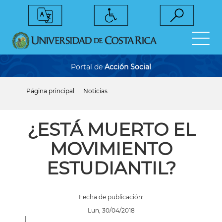
Pasar
al
contenido
principal
Portal de
Acción Social
Página principal
Noticias
Sobrescribir
enlaces
de
ayuda
¿ESTÁ MUERTO EL
a
la
MOVIMIENTO
navegación
ESTUDIANTIL?
Fecha de publicación:
Lun, 30/04/2018
|