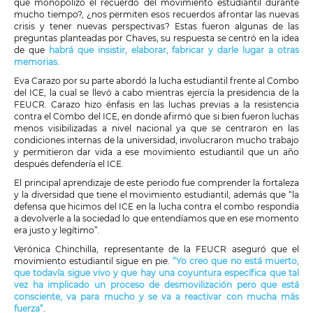
que monopolizó el recuerdo del movimiento estudiantil durante
mucho tiempo?, ¿nos permiten esos recuerdos afrontar las nuevas
crisis y tener nuevas perspectivas? Estas fueron algunas de las
preguntas planteadas por Chaves, su respuesta se centró en la idea
de que
habrá que insistir, elaborar, fabricar y darle lugar a otras
memorias.
Eva Carazo por su parte abordó la lucha estudiantil frente al Combo
del ICE, la cual se llevó a cabo mientras ejercía la presidencia de la
FEUCR. Carazo hizo énfasis en las luchas previas a la resistencia
contra el Combo del ICE, en donde afirmó que si bien fueron luchas
menos visibilizadas a nivel nacional ya que se centraron en las
condiciones internas de la universidad, involucraron mucho trabajo
y permitieron dar vida a ese movimiento estudiantil que un año
después defendería el ICE.
El principal aprendizaje de este periodo fue comprender la fortaleza
y la diversidad que tiene el movimiento estudiantil, además que “la
defensa que hicimos del ICE en la lucha contra el combo respondía
a devolverle a la sociedad lo que entendíamos que en ese momento
era justo y legítimo”.
Verónica Chinchilla, representante de la FEUCR aseguró que el
movimiento estudiantil sigue en pie.
“Yo creo que no está muerto,
que todavía sigue vivo y que hay una coyuntura específica que tal
vez ha implicado un proceso de desmovilización pero que está
consciente, va para mucho y se va a reactivar con mucha más
fuerza”
.