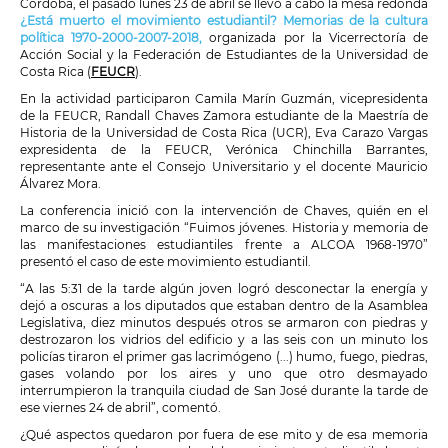
Córdoba, el pasado lunes 23 de abril se llevó a cabo la mesa redonda
¿Está muerto el movimiento estudiantil? Memorias de la cultura
política 1970-2000-2007-2018,
organizada por la Vicerrectoría de
Acción Social y la Federación de Estudiantes de la Universidad de
Costa Rica (
FEUCR
).
En la actividad participaron Camila Marín Guzmán, vicepresidenta
de la FEUCR, Randall Chaves Zamora estudiante de la Maestría de
Historia de la Universidad de Costa Rica (UCR), Eva Carazo Vargas
expresidenta de la FEUCR, Verónica Chinchilla Barrantes,
representante ante el Consejo Universitario y el docente Mauricio
Álvarez Mora.
La conferencia inició con la intervención de Chaves, quién en el
marco de su investigación “Fuimos jóvenes. Historia y memoria de
las manifestaciones estudiantiles frente a ALCOA 1968-1970”
presentó el caso de este movimiento estudiantil.
“A las 5:31 de la tarde algún joven logró desconectar la energía y
dejó a oscuras a los diputados que estaban dentro de la Asamblea
Legislativa, diez minutos después otros se armaron con piedras y
destrozaron los vidrios del edificio y a las seis con un minuto los
policías tiraron el primer gas lacrimógeno (...) humo, fuego, piedras,
gases volando por los aires y uno que otro desmayado
interrumpieron la tranquila ciudad de San José durante la tarde de
ese viernes 24 de abril”, comentó.
¿Qué aspectos quedaron por fuera de ese mito y de esa memoria