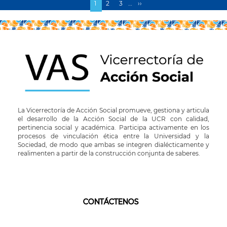
Página
1
Page
2
Page
3
…
Siguiente
››
Paginación
actual
página
La Vicerrectoría de Acción Social promueve, gestiona y articula
el desarrollo de la Acción Social de la UCR con calidad,
pertinencia social y académica. Participa activamente en los
procesos de vinculación ética entre la Universidad y la
Sociedad, de modo que ambas se integren dialécticamente y
realimenten a partir de la construcción conjunta de saberes.
CONTÁCTENOS