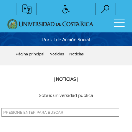
Pasar
al
contenido
principal
Portal de
Acción Social
Página principal
Noticias
Noticias
Sobrescribir
enlaces
de
ayuda
a
| NOTICIAS |
la
navegación
Sobre: universidad pública