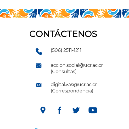
CONTÁCTENOS
(506) 2511-1211
accion.social@ucr.ac.cr
(Consultas)
digital.vas@ucr.ac.cr
(Correspondencia)