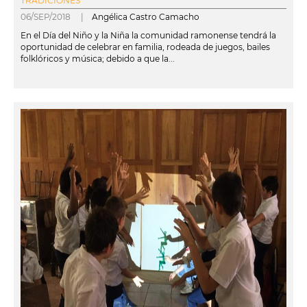
TRADICIONES
06/SEP/2018 |
Angélica Castro Camacho
En el Día del Niño y la Niña la comunidad ramonense tendrá la
oportunidad de celebrar en familia, rodeada de juegos, bailes
folklóricos y música; debido a que la...
leer más