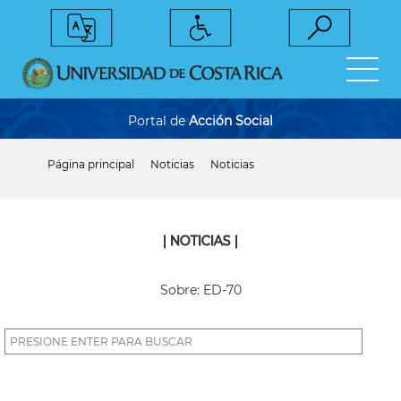
Pasar
al
contenido
principal
Portal de
Acción Social
Página principal
Noticias
Noticias
Sobrescribir
enlaces
de
ayuda
a
| NOTICIAS |
la
navegación
Sobre: ED-70