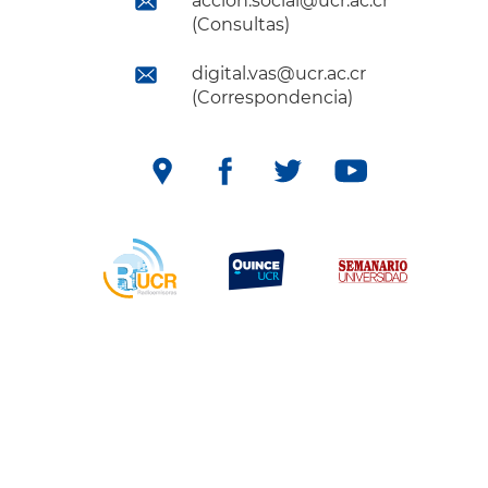
accion.social@ucr.ac.cr
(Consultas)
digital.vas@ucr.ac.cr
(Correspondencia)