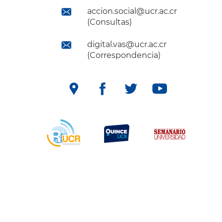
accion.social@ucr.ac.cr
(Consultas)
digital.vas@ucr.ac.cr
(Correspondencia)