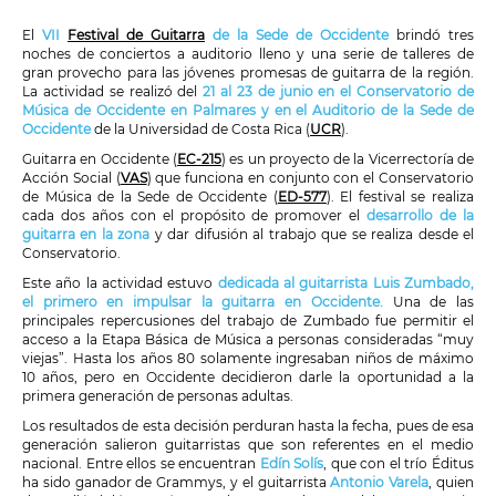
El
VII
Festival de Guitarra
de la Sede de Occidente
brindó tres
noches de conciertos a auditorio lleno y una serie de talleres de
gran provecho para las jóvenes promesas de guitarra de la región.
La actividad se realizó del
21 al 23 de junio en el Conservatorio de
Música de Occidente en Palmares y en el Auditorio de la Sede de
Occidente
de la Universidad de Costa Rica (
UCR
).
Guitarra en Occidente (
EC-215
) es un proyecto de la Vicerrectoría de
Acción Social (
VAS
) que funciona en conjunto con el Conservatorio
de Música de la Sede de Occidente (
ED-577
). El festival se realiza
cada dos años con el propósito de promover el
desarrollo de la
guitarra en la zona
y dar difusión al trabajo que se realiza desde el
Conservatorio.
Este año la actividad estuvo
dedicada al guitarrista Luis Zumbado,
el primero en impulsar la guitarra en Occidente.
Una de las
principales repercusiones del trabajo de Zumbado fue permitir el
acceso a la Etapa Básica de Música a personas consideradas “muy
viejas”. Hasta los años 80 solamente ingresaban niños de máximo
10 años, pero en Occidente decidieron darle la oportunidad a la
primera generación de personas adultas.
Los resultados de esta decisión perduran hasta la fecha, pues de esa
generación salieron guitarristas que son referentes en el medio
nacional. Entre ellos se encuentran
Edín Solís
, que con el trío Éditus
ha sido ganador de Grammys, y el guitarrista
Antonio Varela
, quien