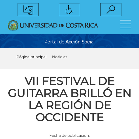
Pasar
al
contenido
principal
Portal de
Acción Social
Página principal
Noticias
Sobrescribir
enlaces
de
ayuda
VII FESTIVAL DE
a
la
GUITARRA BRILLÓ EN
navegación
LA REGIÓN DE
OCCIDENTE
Fecha de publicación: