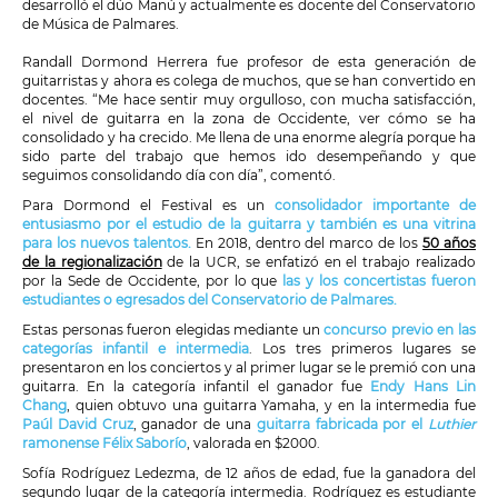
desarrolló el dúo Manú y actualmente es docente del Conservatorio
de Música de Palmares.
Randall Dormond Herrera fue profesor de esta generación de
guitarristas y ahora es colega de muchos, que se han convertido en
docentes. “Me hace sentir muy orgulloso, con mucha satisfacción,
el nivel de guitarra en la zona de Occidente, ver cómo se ha
consolidado y ha crecido. Me llena de una enorme alegría porque ha
sido parte del trabajo que hemos ido desempeñando y que
seguimos consolidando día con día”, comentó.
Para Dormond el Festival es un
consolidador importante de
entusiasmo por el estudio de la guitarra y también es una vitrina
para los nuevos talentos.
En 2018, dentro del marco de los
50 años
de la regionalización
de la UCR, se enfatizó en el trabajo realizado
por la Sede de Occidente, por lo que
las y los concertistas fueron
estudiantes o egresados del Conservatorio de Palmares.
Estas personas fueron elegidas mediante un
concurso previo en las
categorías infantil e intermedia
. Los tres primeros lugares se
presentaron en los conciertos y al primer lugar se le premió con una
guitarra. En la categoría infantil el ganador fue
Endy Hans Lin
Chang
, quien obtuvo una guitarra Yamaha, y en la intermedia fue
Paúl David Cruz
, ganador de una
guitarra fabricada por el
Luthier
ramonense Félix Saborío
, valorada en $2000.
Sofía Rodríguez Ledezma, de 12 años de edad, fue la ganadora del
segundo lugar de la categoría intermedia. Rodríguez es estudiante