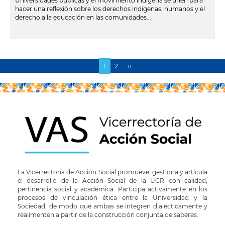
Universidades públicas y el movimiento indígena se unen para
hacer una reflexión sobre los derechos indígenas, humanos y el
derecho a la educación en las comunidades...
leer más
Página
1
Page
2
Siguiente
››
Paginación
actual
página
La Vicerrectoría de Acción Social promueve, gestiona y articula
el desarrollo de la Acción Social de la UCR con calidad,
pertinencia social y académica. Participa activamente en los
procesos de vinculación ética entre la Universidad y la
Sociedad, de modo que ambas se integren dialécticamente y
realimenten a partir de la construcción conjunta de saberes.