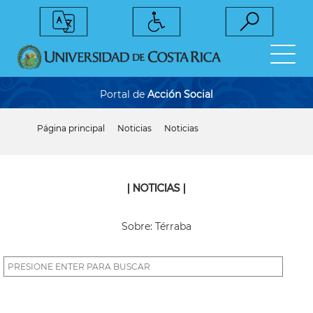
Pasar
al
contenido
principal
Portal de
Acción Social
Página principal
Noticias
Noticias
Sobrescribir
enlaces
de
ayuda
a
| NOTICIAS |
la
navegación
Sobre: Térraba