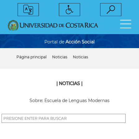
Pasar
al
contenido
principal
Portal de
Acción Social
Página principal
Noticias
Noticias
Sobrescribir
enlaces
de
ayuda
a
| NOTICIAS |
la
navegación
Sobre: Escuela de Lenguas Modernas