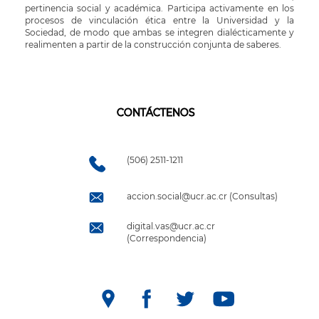
pertinencia social y académica. Participa activamente en los
procesos de vinculación ética entre la Universidad y la
Sociedad, de modo que ambas se integren dialécticamente y
realimenten a partir de la construcción conjunta de saberes.
CONTÁCTENOS
(506) 2511-1211
accion.social@ucr.ac.cr (Consultas)
digital.vas@ucr.ac.cr
(Correspondencia)