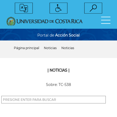
Pasar
al
contenido
principal
Portal de
Acción Social
Página principal
Noticias
Noticias
Sobrescribir
enlaces
de
ayuda
a
| NOTICIAS |
la
navegación
Sobre: TC-538