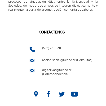
procesos de vinculación ética entre la Universidad y la
Sociedad, de modo que ambas se integren dialécticamente y
realimenten a partir de la construcción conjunta de saberes.
CONTÁCTENOS
(506) 2511-1211
accion.social@ucr.ac.cr (Consultas)
digital.vas@ucr.ac.cr
(Correspondencia)