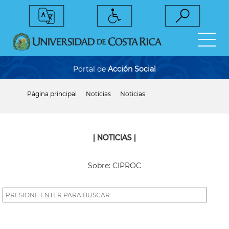
Pasar
al
contenido
principal
Portal de
Acción Social
Página principal
Noticias
Noticias
Sobrescribir
enlaces
de
ayuda
a
| NOTICIAS |
la
navegación
Sobre: CIPROC