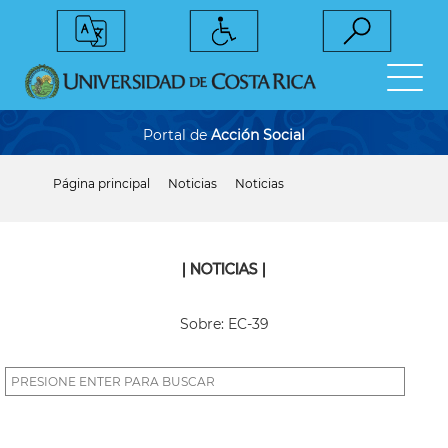
Pasar
al
contenido
principal
Portal de
Acción Social
Página principal
Noticias
Noticias
Sobrescribir
enlaces
de
ayuda
a
| NOTICIAS |
la
navegación
Sobre: EC-39