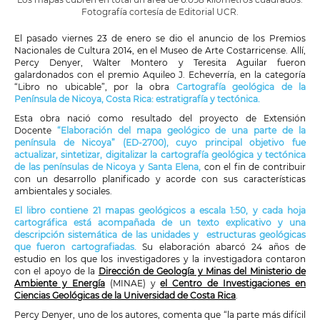
Fotografía cortesía de Editorial UCR.
El pasado viernes 23 de enero se dio el anuncio de los Premios
Nacionales de Cultura 2014, en el Museo de Arte Costarricense. Allí,
Percy Denyer, Walter Montero y Teresita Aguilar fueron
galardonados con el premio Aquileo J. Echeverría, en la categoría
“Libro no ubicable”, por la obra
Cartografía geológica de la
Península de Nicoya, Costa Rica: estratigrafía y tectónica.
Esta obra nació como resultado del proyecto de Extensión
Docente
“Elaboración del mapa geológico de una parte de la
península de Nicoya” (ED-2700), cuyo principal objetivo fue
actualizar, sintetizar, digitalizar la cartografía geológica y tectónica
de las penínsulas de Nicoya y Santa Elena,
con el fin de contribuir
con un desarrollo planificado y acorde con sus características
ambientales y sociales.
El libro contiene 21 mapas geológicos a escala 1:50, y cada hoja
cartográfica está acompañada de un texto explicativo y una
descripción sistemática de las unidades y estructuras geológicas
que fueron cartografiadas.
Su elaboración abarcó 24 años de
estudio en los que los investigadores y la investigadora contaron
con el apoyo de la
Dirección de Geología y Minas del Ministerio de
Ambiente y Energía
(MINAE) y
el Centro de Investigaciones en
Ciencias Geológicas de la Universidad de Costa Rica
.
Percy Denyer, uno de los autores, comenta que “la parte más difícil