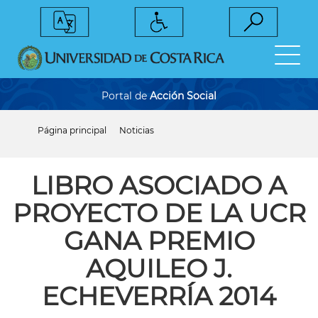
Pasar
al
contenido
principal
Portal de
Acción Social
Página principal
Noticias
Sobrescribir
enlaces
de
ayuda
LIBRO ASOCIADO A
a
la
PROYECTO DE LA UCR
navegación
GANA PREMIO
AQUILEO J.
ECHEVERRÍA 2014