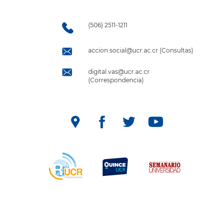
(506) 2511-1211
accion.social@ucr.ac.cr (Consultas)
digital.vas@ucr.ac.cr
(Correspondencia)