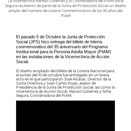
La Vicerrectora Marisol Gutierrez y la Coordinadora del PIAM Sofia
Segura recibieron de parte de la Junta de Protección Social un diseño
amplio del número de Loteria Conmemorativo de los 35 años del
PIAM
El pasado 5 de Octubre la Junta de Protección 
Social (JPS) hizo entrega del billete de lotería 
conmemorativo del 35 aniversario del Programa 
Institucional para la Persona Adulta Mayor (PIAM) 
en las instalaciones de la Vicerrectoría de Acción 
Social.
El diseño ampliado del billete de la Lotería Nacional para
el sorteo del 10 de octubre fue entregado en un breve
acto en el que participaron José Alcázar, Director de la
Junta Directiva y Juan Carlos Rojas, asesor de
Presidencia de la Junta de Protección Social, así como la
Vicerrectora de Acción Social, Marisol Gutiérrez y Sofía
Segura, Coordinadora del PIAM.