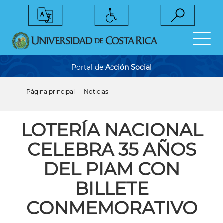
Pasar
al
contenido
principal
Portal de
Acción Social
Página principal
Noticias
Sobrescribir
enlaces
de
ayuda
LOTERÍA NACIONAL
a
la
CELEBRA 35 AÑOS
navegación
DEL PIAM CON
BILLETE
CONMEMORATIVO