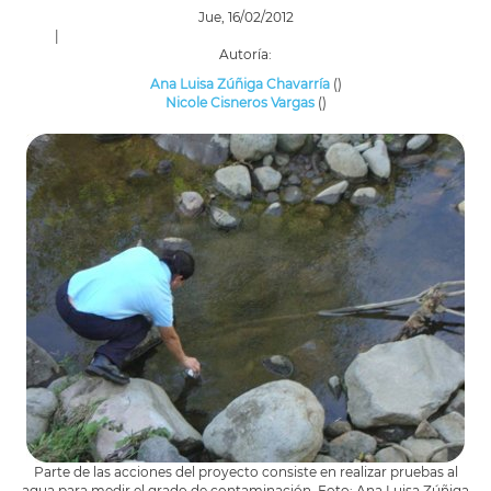
Jue, 16/02/2012
|
Autoría:
Ana Luisa Zúñiga Chavarría
()
Nicole Cisneros Vargas
()
Parte de las acciones del proyecto consiste en realizar pruebas al
agua para medir el grado de contaminación. Foto: Ana Luisa Zúñiga