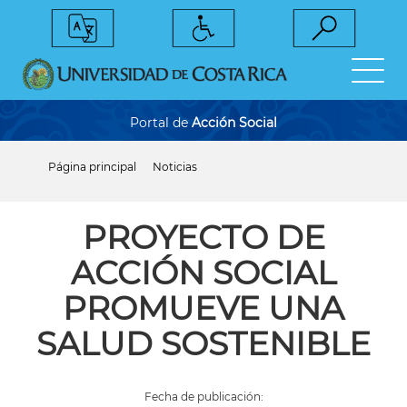
Pasar
al
contenido
principal
Portal de
Acción Social
Página principal
Noticias
Sobrescribir
enlaces
de
ayuda
PROYECTO DE
a
la
ACCIÓN SOCIAL
navegación
PROMUEVE UNA
SALUD SOSTENIBLE
Fecha de publicación: