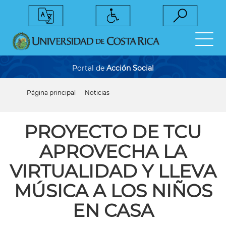
Pasar
al
contenido
principal
Portal de
Acción Social
Página principal
Noticias
Sobrescribir
enlaces
de
ayuda
PROYECTO DE TCU
a
la
APROVECHA LA
navegación
VIRTUALIDAD Y LLEVA
MÚSICA A LOS NIÑOS
EN CASA