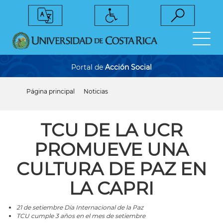
Pasar
al
contenido
principal
Portal de
Acción Social
Página principal
Noticias
Sobrescribir
enlaces
de
ayuda
TCU DE LA UCR
a
la
PROMUEVE UNA
navegación
CULTURA DE PAZ EN
LA CAPRI
21 de setiembre Día Internacional de la Paz
TCU cumple 3 años en el mes de setiembre