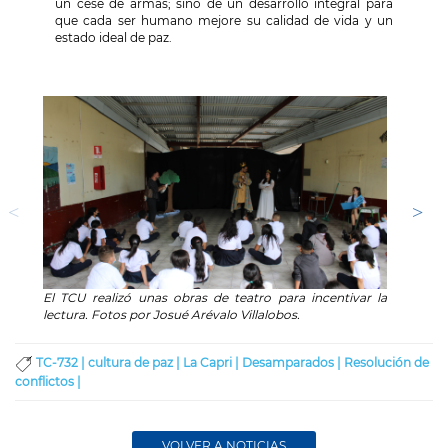
un cese de armas; sino de un desarrollo integral para
que cada ser humano mejore su calidad de vida y un
estado ideal de paz.
El TCU realizó unas obras de teatro para incentivar la
El TCU
lectura. Fotos por Josué Arévalo Villalobos.
lectura
TC-732 |
cultura de paz |
La Capri |
Desamparados |
Resolución de
conflictos |
VOLVER A NOTICIAS