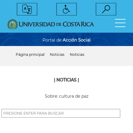
Pasar
al
contenido
principal
Portal de
Acción Social
Página principal
Noticias
Noticias
Sobrescribir
enlaces
de
ayuda
a
| NOTICIAS |
la
navegación
Sobre: cultura de paz