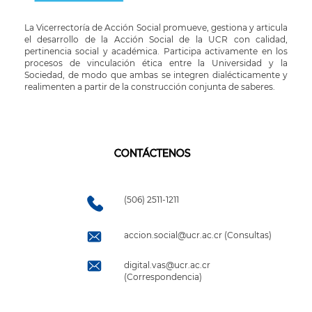
La Vicerrectoría de Acción Social promueve, gestiona y articula
el desarrollo de la Acción Social de la UCR con calidad,
pertinencia social y académica. Participa activamente en los
procesos de vinculación ética entre la Universidad y la
Sociedad, de modo que ambas se integren dialécticamente y
realimenten a partir de la construcción conjunta de saberes.
CONTÁCTENOS
(506) 2511-1211
accion.social@ucr.ac.cr (Consultas)
digital.vas@ucr.ac.cr
(Correspondencia)