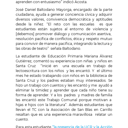
aprenden con entusiasmo
” indicó
Acosta.
José Daniel Baltodano Mayorga, encargado de la parte
ciudadana, ayuda a generar conciencia cívica y adquirir
diversos valores, convivencia democrática y aptitudes
desde la niñez.
“El reto con las escuelas es que
estudiantes están sujetos al entorno de violencia y
[debemos] promover diálogo y comunicación asertiva,
resolución pacífica de conflictos, ética y respeto mutuo
para convivir de manera pacífica, integrando la lectura y
las obras de teatro” señala Baltodano.
La estudiante de Educación Primaria Mariana Álvarez
Gutiérrez, comentó su experiencia con niñas y niños en
Santa Cruz
“Inicié en una escuela en trabajo de
lectoescritura con los niños y les encantó. Y el último
mes he estado trabajando con niños en la biblioteca de
Santa Cruz y los padres estaban muy interesados. Se
hizo un trabajo con cuentos y les encantó y me ayudó a
eliminar la timidez y aprender que cada niño tiene su
forma de aprender. Y a los padres y madres de familia
les encantó este Trabajo Comunal porque motivan a
hijas e hijos con la literatura”.
Además estudiantes que
llevan el TC con la Asociación de San Blas en Carrillo
resaltan que es una experiencia maravillosa relatar un
cuento.
Para esta estudiante
“
la presencia de la UCR y la Acción