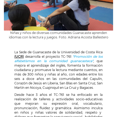
Niñas y niños de diversas comunidades Guanacaste aprenden
idiomas con la lectura y juegos. Foto. Adriana Acosta Ballestero
La Sede de Guanacaste de la Universidad de Costa Rica
(UCR)
desarrolla el proyecto
TC-761
"Promoción de los
alfabetismos en la comunidad guanacasteca"
, que
mejora el aprendizaje del inglés, fomenta la formación
ciudadana y promueve la lectura mediante cuentos, en
más de 300 niños y niñas al año, con edades entre los
seis a doce años en las comunidades del Capulín,
Corazón de Jesús en Liberia, San Blas en Santa Cruz, San
Martín en Nicoya, Cuajiniquil en La Cruz y Bagaces.
Desde hace 3 años
el TC-761 se ha enfocado
en la
realización de
talleres y actividades socio-educativas
que mejoran su expresión oral, vocabulario,
pronunciación, fluidez y gramática. Asimismo inculca
en niños y niñas
valores de solidaridad, respeto y
diálogo que fomentan la convivencia social, habilidades