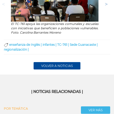
El TC-761 apoya las organizaciones comunales y escuelas
Niñas
con iniciativas que beneficien a poblaciones vulnerables.
motiv
Foto. Carolina Barrantes Moreno
activi
enseñanza de Inglés |
infantes |
TC-761 |
Sede Guanacaste |
regionalización |
VOLVER A NOTICIAS
| NOTICIAS RELACIONADAS |
POR TEMÁTICA
VER MÁS