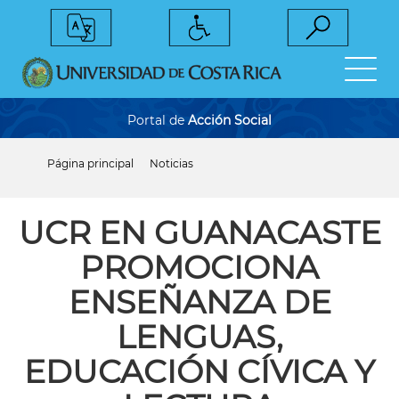
Pasar
al
contenido
principal
Portal de
Acción Social
Página principal
Noticias
Sobrescribir
enlaces
de
ayuda
UCR EN GUANACASTE
a
la
PROMOCIONA
navegación
ENSEÑANZA DE
LENGUAS,
EDUCACIÓN CÍVICA Y