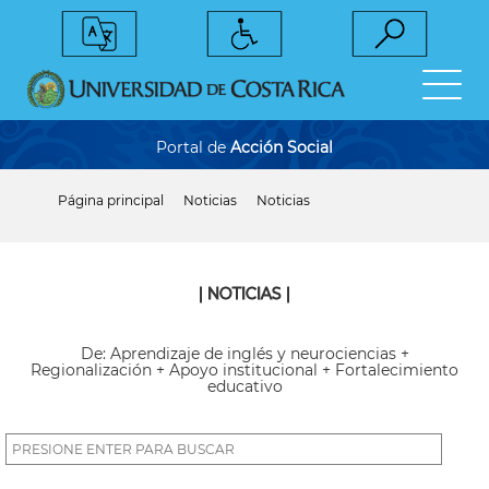
Pasar
al
contenido
principal
Portal de
Acción Social
Página principal
Noticias
Noticias
Sobrescribir
enlaces
de
ayuda
a
| NOTICIAS |
la
navegación
De: Aprendizaje de inglés y neurociencias +
Regionalización + Apoyo institucional + Fortalecimiento
educativo