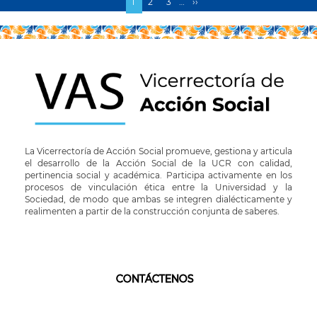
Página
1
Page
2
Page
3
…
Siguiente
››
Paginación
actual
página
La Vicerrectoría de Acción Social promueve, gestiona y articula
el desarrollo de la Acción Social de la UCR con calidad,
pertinencia social y académica. Participa activamente en los
procesos de vinculación ética entre la Universidad y la
Sociedad, de modo que ambas se integren dialécticamente y
realimenten a partir de la construcción conjunta de saberes.
CONTÁCTENOS