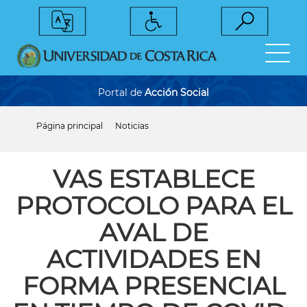
Pasar
al
contenido
principal
Portal de
Acción Social
Página principal
Noticias
Sobrescribir
enlaces
de
ayuda
VAS ESTABLECE
a
la
PROTOCOLO PARA EL
navegación
AVAL DE
ACTIVIDADES EN
FORMA PRESENCIAL