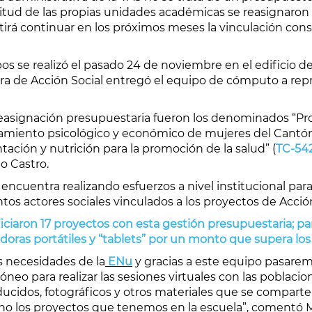
icitud de las propias unidades académicas se reasignaron 
irá continuar en los próximos meses la vinculación cons
os se realizó el pasado 24 de noviembre en el edificio d
ora de Acción Social entregó el equipo de cómputo a rep
easignación presupuestaria fueron los denominados “Pro
amiento psicológico y económico de mujeres del Cantón 
ación y nutrición para la promoción de la salud” (
TC-54
lo Castro.
e encuentra realizando esfuerzos a nivel institucional para
ntos actores sociales vinculados a los proyectos de Acción
ficiaron 17 proyectos con esta gestión presupuestaria; p
oras portátiles y “tablets” por un monto que supera los
s necesidades de la
ENu
y gracias a este equipo pasarem
neo para realizar las sesiones virtuales con las poblaci
ducidos, fotográficos y otros materiales que se compart
ho los proyectos que tenemos en la escuela”, comentó Mu