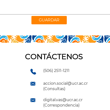
CONTÁCTENOS
(506) 2511-1211
accion.social@ucr.ac.cr
(Consultas)
digital.vas@ucr.ac.cr
(Correspondencia)