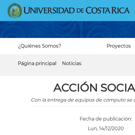
Pasar
al
contenido
principal
Main
¿Quiénes Somos?
Proyectos
navigation
Página principal
Noticias
Sobrescribir
enlaces
ACCIÓN SOCIA
de
ayuda
Con la entrega de equipos de cómputo se co
a
la
Fecha de publicación:
navegación
Lun, 14/12/2020