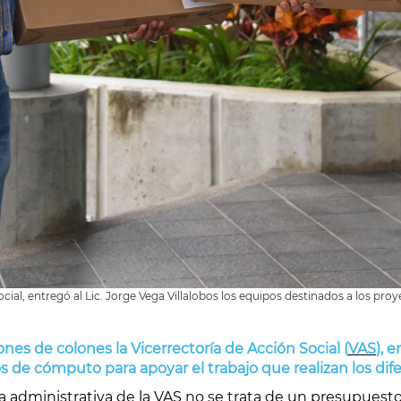
ial, entregó al Lic. Jorge Vega Villalobos los equipos destinados a los proy
nes de colones la Vicerrectoría de Acción Social (
VAS
), 
de cómputo para apoyar el trabajo que realizan los dife
fa administrativa de la VAS no se trata de un presupuest