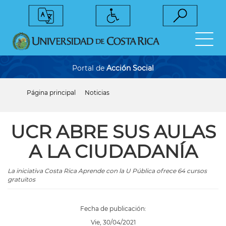
Pasar
al
contenido
principal
Portal de
Acción Social
Página principal
Noticias
Sobrescribir
enlaces
de
ayuda
UCR ABRE SUS AULAS
a
la
A LA CIUDADANÍA
navegación
La iniciativa Costa Rica Aprende con la U Pública ofrece 64 cursos
gratuitos
Fecha de publicación:
Vie, 30/04/2021