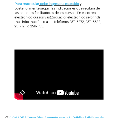
Para matricular
debe ingresar a este sitio
y
posteriormente seguir las indicaciones que recibirá de
las personas facilitadoras de los cursos. En el correo
electrónico cursos.vas@ucr.ac.cr electrónico se brinda
más información, o a los teléfonos 2511-5272, 2511-5582,
2511-1211 o 2511-1195.
CONARE |
Costa Rica Aprende con la U Pública |
diálogo de