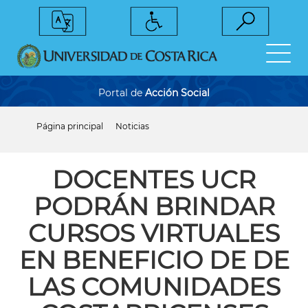
Pasar
al
contenido
principal
Portal de
Acción Social
Página principal
Noticias
Sobrescribir
enlaces
de
ayuda
DOCENTES UCR
a
la
PODRÁN BRINDAR
navegación
CURSOS VIRTUALES
EN BENEFICIO DE DE
LAS COMUNIDADES