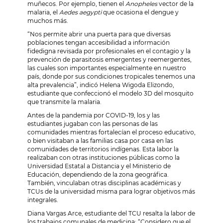
muñecos. Por ejemplo, tienen el
Anopheles
vector de la
malaria, el
Aedes aegypti
que ocasiona el dengue y
muchos más.
“Nos permite abrir una puerta para que diversas
poblaciones tengan accesibilidad a información
fidedigna revisada por profesionales en el contagio y la
prevención de parasitosis emergentes y reemergentes,
las cuales son importantes especialmente en nuestro
país, donde por sus condiciones tropicales tenemos una
alta prevalencia”, indicó Helena Wigoda Elizondo,
estudiante que confeccionó el modelo 3D del mosquito
que transmite la malaria.
Antes de la pandemia por COVID-19, los y las
estudiantes jugaban con las personas de las
comunidades mientras fortalecían el proceso educativo,
o bien visitaban a las familias casa por casa en las
comunidades de territorios indígenas. Esta labor la
realizaban con otras instituciones públicas como la
Universidad Estatal a Distancia y el Ministerio de
Educación, dependiendo de la zona geográfica.
También, vinculaban otras disciplinas académicas y
TCUs de la universidad misma para lograr objetivos más
integrales.
Diana Vargas Arce, estudiante del TCU resalta la labor de
los trabajos comunales de medicina: “Considero que el