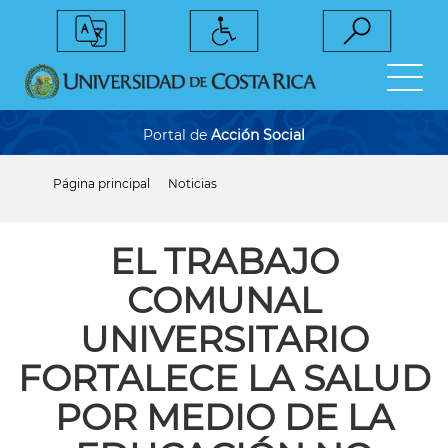
Pasar
al
contenido
principal
Portal de
Acción Social
Página principal
Noticias
Sobrescribir
enlaces
de
ayuda
EL TRABAJO
a
la
COMUNAL
navegación
UNIVERSITARIO
FORTALECE LA SALUD
POR MEDIO DE LA