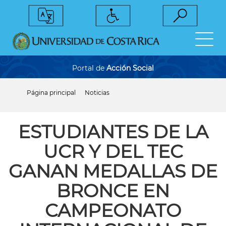
Pasar
al
contenido
principal
Portal de
Acción Social
Página principal
Noticias
Sobrescribir
enlaces
de
ayuda
​​​​ESTUDIANTES DE LA
a
la
UCR Y DEL TEC
navegación
GANAN MEDALLAS DE
BRONCE EN
CAMPEONATO