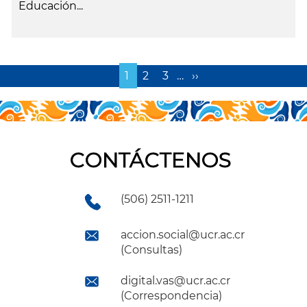
Educación...
leer más
Página
1
Page
2
Page
3
…
Siguiente
››
actual
página
CONTÁCTENOS
(506) 2511-1211
accion.social@ucr.ac.cr
(Consultas)
digital.vas@ucr.ac.cr
(Correspondencia)