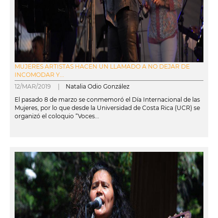
MUJERES ARTISTAS HACEN UN LLAMADO A NO DEJAR DE
INCOMODAR Y...
12/MAR/2019 |
Natalia Odio González
El pasado 8 de marzo se conmemoró el Día Internacional de las
Mujeres, por lo que desde la Universidad de Costa Rica (UCR) se
organizó el coloquio “Voces...
leer más