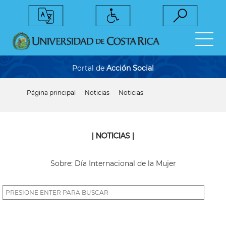
Pasar
al
contenido
principal
Portal de
Acción Social
Página principal
Noticias
Noticias
Sobrescribir
enlaces
de
ayuda
a
| NOTICIAS |
la
navegación
Sobre: Día Internacional de la Mujer