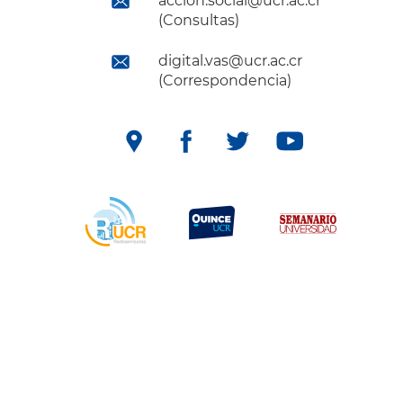
accion.social@ucr.ac.cr
(Consultas)
digital.vas@ucr.ac.cr
(Correspondencia)