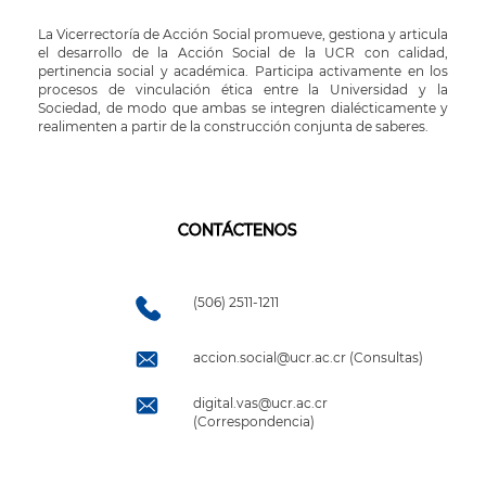
La Vicerrectoría de Acción Social promueve, gestiona y articula
el desarrollo de la Acción Social de la UCR con calidad,
pertinencia social y académica. Participa activamente en los
procesos de vinculación ética entre la Universidad y la
Sociedad, de modo que ambas se integren dialécticamente y
realimenten a partir de la construcción conjunta de saberes.
CONTÁCTENOS
(506) 2511-1211
accion.social@ucr.ac.cr (Consultas)
digital.vas@ucr.ac.cr
(Correspondencia)