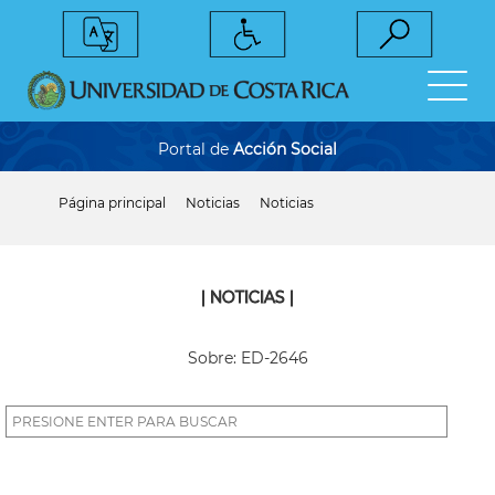
Pasar
al
contenido
principal
Portal de
Acción Social
Página principal
Noticias
Noticias
Sobrescribir
enlaces
de
ayuda
a
| NOTICIAS |
la
navegación
Sobre: ED-2646