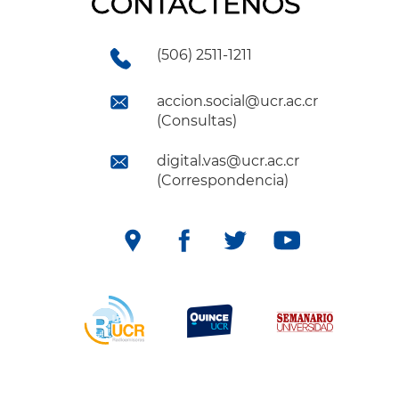
CONTÁCTENOS
(506) 2511-1211
accion.social@ucr.ac.cr
(Consultas)
digital.vas@ucr.ac.cr
(Correspondencia)