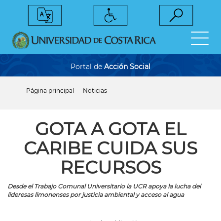
Pasar
al
contenido
principal
Portal de
Acción Social
Página principal
Noticias
Sobrescribir
enlaces
de
ayuda
GOTA A GOTA EL
a
la
CARIBE CUIDA SUS
navegación
RECURSOS
Desde el Trabajo Comunal Universitario la UCR apoya la lucha del
lideresas limonenses por justicia ambiental y acceso al agua