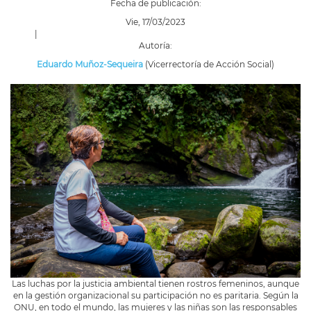
Fecha de publicación:
Vie, 17/03/2023
|
Autoría:
Eduardo Muñoz-Sequeira
(Vicerrectoría de Acción Social)
Las luchas por la justicia ambiental tienen rostros femeninos, aunque
en la gestión organizacional su participación no es paritaria. Según la
ONU, en todo el mundo, las mujeres y las niñas son las responsables