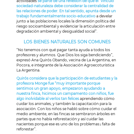
actividades
se parte de una reflexión de que el “vínculo
sociedad-naturaleza debe considerar la centralidad de
las relaciones de poder. En tal sentido, apunta desde un
trabajo fundamentalmente socio-educativo
a develar
junto a las poblaciones locales la dimensión política del
riesgo socioambiental y evidenciar la articulación entre
degradación ambiental y desigualdad social”.
LOS BIENES NATURALES SON COMUNES
“No tenemos con qué pagar tanta ayuda a todos los
profesores y alumnos. Que Dios los siga bendiciendo”,
expresó Ana Quirós Obando, vecina de La Argentina, en
Pocora, e integrante de la Asociación Agroecoturística
La Argentina.
Quirós considera que la participación de estudiantes y la
profesora Monge fue “muy importante porque
sentimos un gran apoyo, empezaron ayudando a
nuestra finca, hicimos un campamento con niños, fue
algo inolvidable al verlos tan felices
aprendiendo cómo
cuidar los animales; y también la capacitación para la
asociación. Con los niños se habló sobre cómo cuidar el
medio ambiente, en las fincas se sembraron árboles en
partes que no había reforestación y así cuidar las
nacientes porque ese es uno de los problemas:¡ falta de
reforestar”.