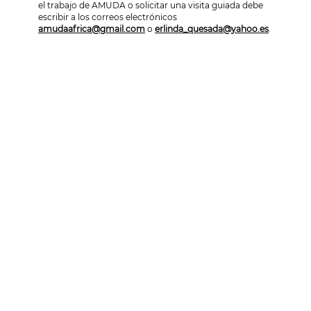
el trabajo de AMUDA o solicitar una visita guiada debe
escribir a los correos electrónicos
amudaafrica@gmail.com
o
erlinda_quesada@yahoo.es
.