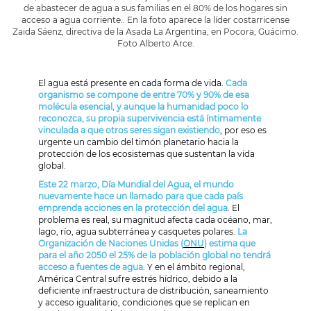
de abastecer de agua a sus familias en el 80% de los hogares sin
acceso a agua corriente.. En la foto aparece la líder costarricense
Zaida Sáenz, directiva de la Asada La Argentina, en Pocora, Guácimo.
Foto Alberto Arce.
El agua está presente en cada forma de vida.
Cada
organismo se compone de entre 70% y 90% de esa
molécula esencial, y aunque la humanidad poco lo
reconozca, su propia supervivencia está íntimamente
vinculada a que otros seres sigan existiendo
, por eso es
urgente un cambio del timón planetario hacia la
protección de los ecosistemas que sustentan la vida
global.
Este 22 marzo, Día Mundial del Agua, el mundo
nuevamente hace un llamado para que cada país
emprenda acciones en la protección del agua
. El
problema es real, su magnitud afecta cada océano, mar,
lago, río, agua subterránea y casquetes polares.
La
Organización de Naciones Unidas (
ONU
) estima que
para el año 2050 el 25% de la población global no tendrá
acceso a fuentes de agua
. Y en el ámbito regional,
América Central sufre estrés hídrico, debido a la
deficiente infraestructura de distribución, saneamiento
y acceso igualitario, condiciones que se replican en