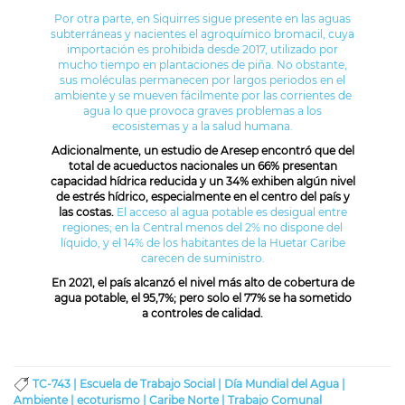
Por otra parte, en Siquirres sigue presente en las aguas
subterráneas y nacientes el agroquímico bromacil, cuya
importación es prohibida desde 2017, utilizado por
mucho tiempo en plantaciones de piña. No obstante,
sus moléculas permanecen por largos periodos en el
ambiente y se mueven fácilmente por las corrientes de
agua lo que provoca graves problemas a los
ecosistemas y a la salud humana.
Adicionalmente, un estudio de Aresep encontró que del
total de acueductos nacionales un 66% presentan
capacidad hídrica reducida y un 34% exhiben algún nivel
de estrés hídrico, especialmente en el centro del país y
las costas.
El acceso al agua potable es desigual entre
regiones; en la Central menos del 2% no dispone del
líquido, y el 14% de los habitantes de la Huetar Caribe
carecen de suministro.
En 2021, el país alcanzó el nivel más alto de cobertura de
agua potable, el 95,7%; pero solo el 77% se ha sometido
a controles de calidad.
TC-743 |
Escuela de Trabajo Social |
Día Mundial del Agua |
Ambiente |
ecoturismo |
Caribe Norte |
Trabajo Comunal