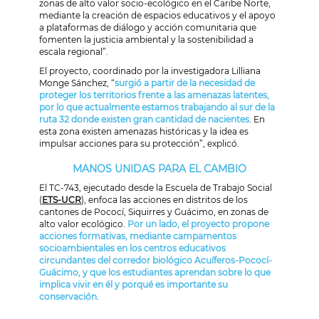
zonas de alto valor socio-ecológico en el Caribe Norte,
mediante la creación de espacios educativos y el apoyo
a plataformas de diálogo y acción comunitaria que
fomenten la justicia ambiental y la sostenibilidad a
escala regional”.
El proyecto, coordinado por la investigadora Lilliana
Monge Sánchez, “
surgió a partir de la necesidad de
proteger los territorios frente a las amenazas latentes,
por lo que actualmente estamos trabajando al sur de la
ruta 32 donde existen gran cantidad de nacientes
. En
esta zona existen amenazas históricas y la idea es
impulsar acciones para su protección”, explicó.
MANOS UNIDAS PARA EL CAMBIO
El TC-743, ejecutado desde la Escuela de Trabajo Social
(
ETS-UCR
), enfoca las acciones en distritos de los
cantones de Pococí, Siquirres y Guácimo, en zonas de
alto valor ecológico.
Por un lado, el proyecto propone
acciones formativas, mediante campamentos
socioambientales en los centros educativos
circundantes del corredor biológico Acuíferos-Pococí-
Guácimo, y que los estudiantes aprendan sobre lo que
implica vivir en él y porqué es importante su
conservación
.