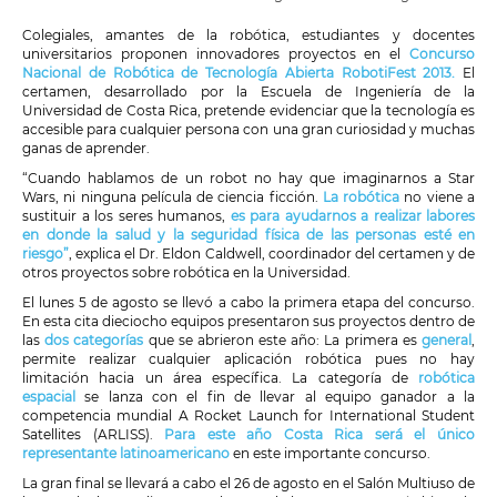
Colegiales, amantes de la robótica, estudiantes y docentes
universitarios proponen innovadores proyectos en el
Concurso
Nacional de Robótica de Tecnología Abierta RobotiFest 2013.
El
certamen, desarrollado por la Escuela de Ingeniería de la
Universidad de Costa Rica, pretende evidenciar que la tecnología es
accesible para cualquier persona con una gran curiosidad y muchas
ganas de aprender.
“Cuando hablamos de un robot no hay que imaginarnos a Star
Wars, ni ninguna película de ciencia ficción.
La robótica
no viene a
sustituir a los seres humanos,
es para ayudarnos a realizar labores
en donde la salud y la seguridad física de las personas esté en
riesgo”
, explica el Dr. Eldon Caldwell, coordinador del certamen y de
otros proyectos sobre robótica en la Universidad.
El lunes 5 de agosto se llevó a cabo la primera etapa del concurso.
En esta cita dieciocho equipos presentaron sus proyectos dentro de
las
dos categorías
que se abrieron este año: La primera es
general
,
permite realizar cualquier aplicación robótica pues no hay
limitación hacia un área específica. La categoría de
robótica
espacial
se lanza con el fin de llevar al equipo ganador a la
competencia mundial A Rocket Launch for International Student
Satellites (ARLISS).
Para este año Costa Rica será el único
representante latinoamericano
en este importante concurso.
La gran final se llevará a cabo el 26 de agosto en el Salón Multiuso de