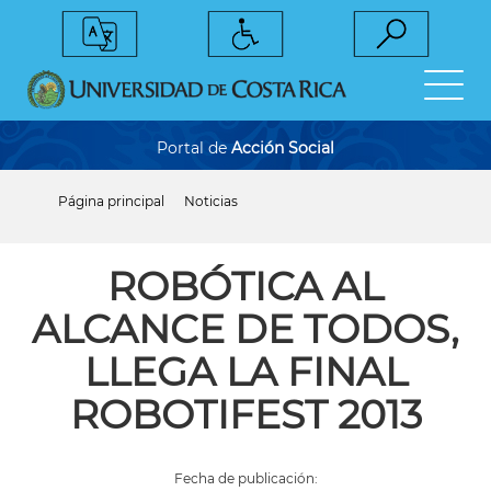
Pasar
al
contenido
principal
Portal de
Acción Social
Página principal
Noticias
Sobrescribir
enlaces
de
ayuda
ROBÓTICA AL
a
la
ALCANCE DE TODOS,
navegación
LLEGA LA FINAL
ROBOTIFEST 2013
Fecha de publicación: