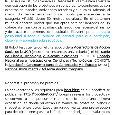
la Escuela de Estudios Generales. Desde las 8:30 am estará abierta la
demostración de los prototipos en concurso, teleconferencias con
expertos en robótica, actividades artísticas y culturales. Además, al
medio día habrá lanzamiento de robots pertenecientes a la
categoría ARLISS, desde 50 metros de altura. En el certamen
mundial deberán probar que son aptos para ser lanzados de un
cohete, aterrizar con paracaídas o planeador, deshacerse del mismo
y desplazarse en terrenos con obstáculos. El evento pretende
dar la
posibilidad a todo el público en general para que participen,
observen y aprendan sobre robótica.
El Robotifest cuenta con el vital apoyo de la
Vicerrectoría de Acción
Social de la UCR
(entre otras instancias universitarias), el
Ministerio
de Ciencia, Tecnología y Telecomunicaciones
(MICIT), el
Consejo
Nacional para Investigaciones Científicas y Tecnológicas
(CONICIT),
la
Asociación Centroamericana de Aeronáutica y el Espacio
(ACAE),
National Instruments
y
Ad Astra Rocket Company
.
Robofest: el proceso y los premios
La convocatoria y los requisitos para
inscribirse
en el Robotifest se
publican en
http://robotifest.com/
. Luego se revisan los proyectos y
se convoca a los que cumplen con lo solicitado a una primera
exposición, en donde muestran un avance del prototipo, planos y
maquetas, entre otros. Luego un jurado realiza una pre-selección
para decidir quienes pasan a la final, en donde el jurado evaluará los