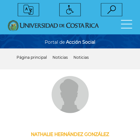
Pasar
al
contenido
principal
Portal de
Acción Social
Página principal
Noticias
Noticias
Sobrescribir
enlaces
de
ayuda
a
la
navegación
NATHALIE HERNÁNDEZ GONZÁLEZ