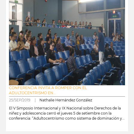
CONFERENCIA INVITA A ROMPER CON EL
ADULTOCENTRISMO EN...
25/SEP/2019 |
Nathalie Hernández González
El V Simposio Internacional y IX Nacional sobre Derechos de la
niñez y adolescencia cerró el jueves 5 de setiembre con la
conferencia: “Adultocentrismo como sistema de dominación y...
leer más