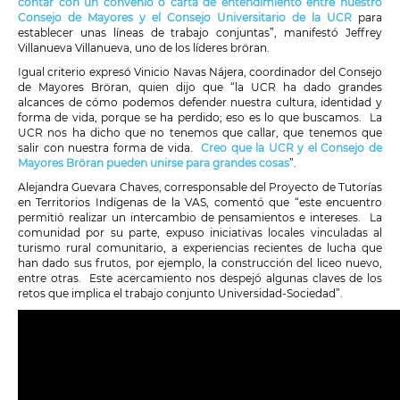
contar con un convenio o carta de entendimiento entre nuestro
Consejo de Mayores y el Consejo Universitario de la UCR
para
establecer unas líneas de trabajo conjuntas”, manifestó Jeffrey
Villanueva Villanueva, uno de los líderes bröran.
Igual criterio expresó Vinicio Navas Nájera, coordinador del Consejo
de Mayores Bröran, quien dijo que “la UCR ha dado grandes
alcances de cómo podemos defender nuestra cultura, identidad y
forma de vida, porque se ha perdido; eso es lo que buscamos. La
UCR nos ha dicho que no tenemos que callar, que tenemos que
salir con nuestra forma de vida.
Creo que la UCR y el Consejo de
Mayores Bröran pueden unirse para grandes cosas
”.
Alejandra Guevara Chaves, corresponsable del Proyecto de Tutorías
en Territorios Indígenas de la VAS, comentó que “este encuentro
permitió realizar un intercambio de pensamientos e intereses. La
comunidad por su parte, expuso iniciativas locales vinculadas al
turismo rural comunitario, a experiencias recientes de lucha que
han dado sus frutos, por ejemplo, la construcción del liceo nuevo,
entre otras. Este acercamiento nos despejó algunas claves de los
retos que implica el trabajo conjunto Universidad-Sociedad”.