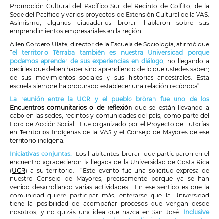
Promoción Cultural del Pacífico Sur del Recinto de Golfito, de la
Sede del Pacífico y varios proyectos de Extensión Cultural de la VAS.
Asimismo, algunos ciudadanos bröran hablaron sobre sus
emprendimientos empresariales en la región.
Allen Cordero Ulate, director de la Escuela de Sociología, afirmó que
“
el territorio Térraba también es nuestra Universidad porque
podemos aprender de sus experiencias en diálogo
, no llegando a
decirles qué deben hacer sino aprendiendo de lo que ustedes saben;
de sus movimientos sociales y sus historias ancestrales. Esta
escuela siempre ha procurado establecer una relación recíproca”.
La reunión entre la UCR y el pueblo b
röran fue uno de los
Encuentros comunitarios o de reflexión
que se están llevando a
cabo en las sedes, recintos y comunidades del país, como parte del
Foro de Acción Social. Fue organizado por el Proyecto de Tutorías
en Territorios Indígenas de la VAS y el Consejo de Mayores de ese
territorio indígena.
Iniciativas conjuntas.
Los habitantes bröran que participaron en el
encuentro agradecieron la llegada de la Universidad de Costa Rica
(
UCR
) a su territorio. “Este evento fue una solicitud expresa de
nuestro Consejo de Mayores, precisamente porque ya se han
venido desarrollando varias actividades. En ese sentido es que la
comunidad quiere participar más, enterarse que la Universidad
tiene la posibilidad de acompañar procesos que vengan desde
nosotros, y no quizás una idea que nazca en San José.
Inclusive