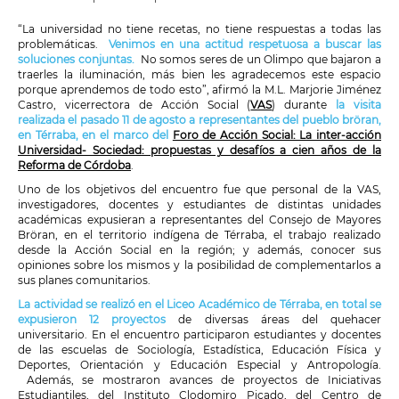
“La universidad no tiene recetas, no tiene respuestas a todas las
problemáticas.
Venimos en una actitud respetuosa a buscar las
soluciones conjuntas.
No somos seres de un Olimpo que bajaron a
traerles la iluminación, más bien les agradecemos este espacio
porque aprendemos de todo esto”, afirmó la M.L. Marjorie Jiménez
Castro, vicerrectora de Acción Social (
VAS
) durante
la visita
realizada el pasado 11 de agosto a representantes del pueblo bröran,
en Térraba, en el marco del
Foro de Acción Social: La inter-acción
Universidad- Sociedad: propuestas y desafíos a cien años de la
Reforma de Córdoba
.
Uno de los objetivos del encuentro fue que personal de la VAS,
investigadores, docentes y estudiantes de distintas unidades
académicas expusieran a representantes del Consejo de Mayores
Bröran, en el territorio indígena de Térraba, el trabajo realizado
desde la Acción Social en la región; y además, conocer sus
opiniones sobre los mismos y la posibilidad de complementarlos a
sus planes comunitarios.
La actividad se realizó en el Liceo Académico de Térraba, en total se
expusieron 12 proyectos
de diversas áreas del quehacer
universitario. En el encuentro participaron estudiantes y docentes
de las escuelas de Sociología, Estadística, Educación Física y
Deportes, Orientación y Educación Especial y Antropología.
Además, se mostraron avances de proyectos de Iniciativas
Estudiantiles, del Instituto Clodomiro Picado, del Centro de