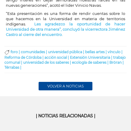
tengo interés en dejar sembradas nuestras raíces en las
nuevas generaciones”, acotó el lider Vinicio Navas.
“Esta presentación es una forma de rendir cuentas sobre lo
que hacemos en la Universidad en materia de territorios
indígenas.
Les agradezco la oportunidad de hacer
Universidad de otra manera”, concluyó la vicerrectora Jiménez
Castro al cierre del encuentro.
foro |
comunidades |
universidad pública |
bellas artes |
vínculo |
Reforma de Córdoba |
acción social |
Extensión Universitaria |
trabajo
comunal |
universidad de los saberes |
ecología de saberes |
Bröran |
Térrabas |
VOLVER A NOTICIAS
| NOTICIAS RELACIONADAS |