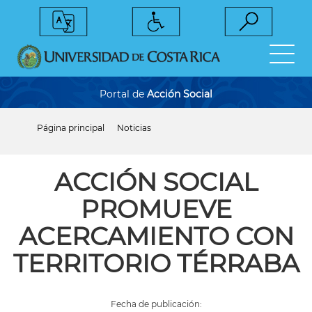
Pasar
al
contenido
principal
Portal de
Acción Social
Página principal
Noticias
Sobrescribir
enlaces
de
ayuda
ACCIÓN SOCIAL
a
la
PROMUEVE
navegación
ACERCAMIENTO CON
TERRITORIO TÉRRABA
Fecha de publicación: