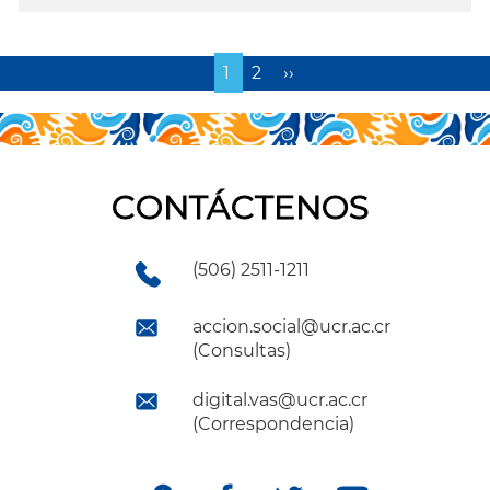
Página
1
Page
2
Siguiente
››
actual
página
CONTÁCTENOS
(506) 2511-1211
accion.social@ucr.ac.cr
(Consultas)
digital.vas@ucr.ac.cr
(Correspondencia)