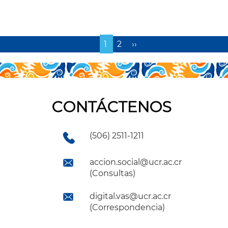
leer más
Página
1
Page
2
Siguiente
››
actual
página
CONTÁCTENOS
(506) 2511-1211
accion.social@ucr.ac.cr
(Consultas)
digital.vas@ucr.ac.cr
(Correspondencia)